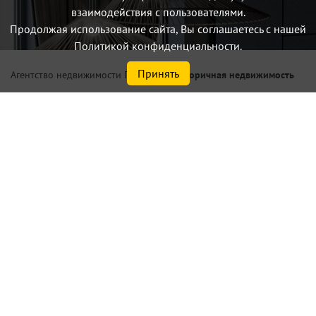
взаимодействия с пользователями.
Продолжая использование сайта, Вы соглашаетесь с нашей
Политикой конфиденциальности.
Принять
/
Вторичная недвижимость
Агентство недвижимости Петербург
Купить квартиру в Санкт-
Петербурге или
Ленинградской области у
метро Василеостровская,
Владимирская, Горьковская
Найдено
9
объектов
сортировать
по умолчанию