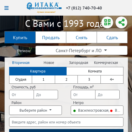
+7 (812) 740-70-40
С Вами с 1993 года!
Купить
Продать
Снять
Сдать
Санкт-Петербург и ЛО
Регион:
Вторичная
Новое
Загородная
Коммерческая
недвижимость
строительство
недвижимость
недвижимость
Квартира
Комната
Студия
1
2
3
4+
Стоимость, руб
Площадь, м²
Район
Метро
Выберите район
Василеостровская,
Владимир