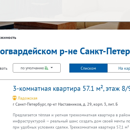
ж
Балкон
ижимость
ногвардейском р-не Санкт-Пете
Не первый
Не последний
Лифт
вать
Списком
На ка
по умолчанию
3-комнатная квартира 57.1 м², этаж 8/
Ладожская
г Санкт-Петербург, пр-кт Наставников, д. 29, корп. 3, лит. Б
Предлагается тёплая и уютная трехкомнатная квартира в район
Предыдущая
инфраструктурой — реальный шанс создать дом своей мечты п
при удобных условиях сделки. Трехкомнатная квартира 57,1 м