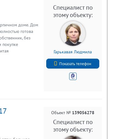
Специалист по
этому объекту:
ирпичном доме. Дом
полностью готова
собственник, без
и покупке
витая
Гарькавая Людмила
 дворе школа , через
+7 (812) 740-70-40
и . Итака.
Показать телефон
/17
Объект №
139056278
Специалист по
этому объекту: