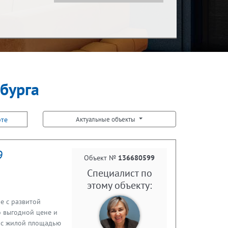
Показать за
Ипотека
за месяц
рбурга
Встречная покупка
рте
Актуальные объекты
9
Объект №
136680599
Специалист по
этому объекту:
е с развитой
о выгодной цене и
² с жилой площадью