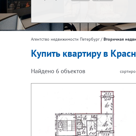
Жилая площадь, м²
Эта
/
Вторичная недв
Агентство недвижимости Петербург
Площадь кухни, м²
Купить квартиру в Крас
Найдено
6
объектов
сортиро
Следующая