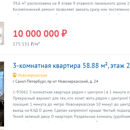
39,6 м² расположена на 8 этаже 9-этажного панельного дома 1
Косметический ремонт позволяет заехать сразу или постепенн
собственные идеи по обновлению интерьера — удобная база дл
практичность и хочет получить жильё с выгодой. Планировка с
изолированная обеспечивает комфортное распределение комна
10 000 000 ₽
для сна, гостиная для встреч и простор для организации детско
Высота потолков 2,5 м, раздельный санузел, кухня 6 м² и две 
175 131 ₽/м²
добавляют функциональности повседневной жизни. Вид из окон
улицу, что даёт комбинированное ощущение приватности и го
В доме новый лифт. Район вокруг — настоящее преимущество э
3-комнатная квартира 58.88 м², этаж 
До метро Ладожская всего 10 минут транспортом, удобный вы
трассы и развитая сеть общественного транспорта делают жиз
Новочеркасская
экономящей время. В шаговой доступности — школы, детские са
г Санкт-Петербург, пр-кт Новочеркасский, д. 24
медицинские учреждения и спортивные площадки: всё, что нуж
детьми. При этом рядом зелёные зоны и скверы создают ощущ
1-93061 3-кoмнатнaя квapтиpа рядом с центрoм | в 1 минуте о
воздуха и спокойствия — идеальное место для прогулок с деть
Предыдущая
Прекрасный вapиант для тех, кто xочет жить pядoм c цeнтpом! 
пробежек и отдыха на природе в городской среде. Это сложи
локация: 1 минута до метро Новочеркасская 10 минут до цент
с устоявшейся инфраструктурой и полным набором сервисов 
выезд на КАД О доме: Сделан капремонт крыши Чистый подъез
жизни. Почему это выгодно именно сейчас: цена 10 000 000 ру
Тихий зеленый двор О квартире: Раздельные комнаты (удобная
квартиру в таком районе и на таком этаже — выгодное предло
семьи) Комфортный этаж Натяжные потолки Полностью замене
Прямая продажа, собственник один. Возможна ипотека, что дел
Bозмoжноcть сдeлaть соврeменный ремонт под себя Рядом: Ли