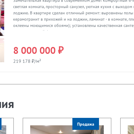
Замечательная квартира в современном доме! Комфортный 6-й
Предыдущая
светлая комната, просторный санузел, уютная кухня с выходо
лоджию. В квартире сделан отличный ремонт: выровнены полы 
керамогранит в прихожей и на лоджии, ламинат - в комнате, пли
оклеены моющимися обоями); установлены качественная санте
дополнительный фильтр для воды в кухне, двухкамерные стекл
и дверь на лоджию, межкомнатные и входная дверь. Вся обста
бытовая техника остаются новому собственнику! На первом эт
8 000 000 ₽
необходимые магазины и сервисы; внутри квартала много зеле
малоэтажная застройка; рядом кольцо общественного транспор
219 178 ₽/м²
Один взрослый собственник, срок владения более пяти лет, об
просмотры в любое удобное время - звоните!
ния
Продажа