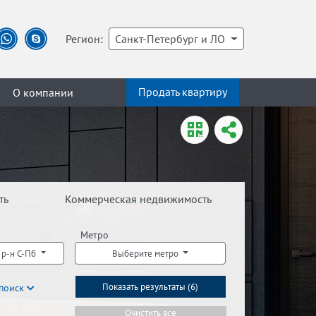
Регион:
Санкт-Петербург и ЛО
Продать квартиру
О компании
ть
Коммерческая недвижимость
Метро
 р-н С-Пб
Выберите метро
поиск
Показать результаты (
6
)
Очистить все