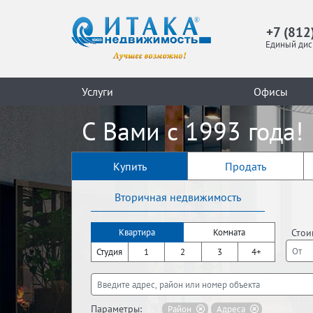
+7 (812
Единый дис
Услуги
Офисы
С Вами с 1993 года!
Купить
Продать
Вторичная недвижимость
Стои
Квартира
Комната
Студия
1
2
3
4+
Параметры:
Район
Адреса