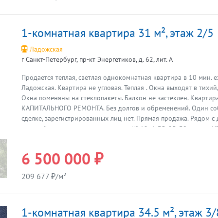
семьи (всё рядом): — Школы: №188, 180, 521, Гимназия №664 (5
№4,12,29,35,38. — Поликлиника — Магазины: Перекресток, Дикси, 
1-комнатная квартира 31 м², этаж 2/5
Озон, ТЦ «Охта Молл». Транспорт: — Метро «Ладожская» — 30 
на транспорте. — Выезд на КАД и проспект Энергетиков за 5-1
Ладожская
добираться в центр и область). Парковка: свободная во дворе 
г Санкт-Петербург, пр-кт Энергетиков, д. 62, лит. А
застройка, плотность низкая). О квартире по факту: Дом 1968 г.п
Квартира 61,4 кв.м на 2 этаже. Светлая, тёплая, окна на восток
Продается теплая, светлая однокомнатная квартира в 10 мин. 
капремонт фасадов и косметику в подъездах (ежедневная уборк
Предыдущая
Ладожская. Квартира не угловая. Теплая . Окна выходят в тихий
сантехника в порядке, санузел в кафеле. Документы и цена (опт
Окна поменяны на стеклопакеты. Балкон не застеклен. Квартир
2 взрослых собственника, без обременений. — Собственность &g
КАПИТАЛЬНОГО РЕМОНТА. Без долгов и обременений. Один соб
цена в договоре. — Ипотека, маткапитал — да. — Прямая продаж
сделке, зарегистрированных лиц нет. Прямая продажа. Рядом с
сделку. Звоните, отвечу на ваши вопросы и договоримся о прос
шаговой доступности детские сады № 12, 4, 35, 23, 38, школы №
№ 644, ДШИ Центр Эстетического воспитания, Полюстровский п
школа №2, поликлиника № 18. Идеальный вариант для тех, кто
6 500 000 ₽
природу и удобную инфраструктуру. Звоните, договоримся о пр
209 677 ₽/м²
1-комнатная квартира 34.5 м², этаж 3/