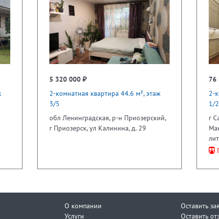
5 320 000 ₽
76 
ж
2-комнатная квартира 44.6 м², этаж
2-к
3/5
1/2
обл Ленинградская, р-н Приозерский,
г С
г Приозерск, ул Калинина, д. 29
Мак
лит
П
О компании
Оставить за
Услуги
Оставить от