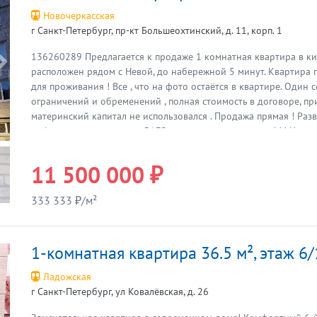
Новочеркасская
г Санкт-Петербург, пр-кт Большеохтинский, д. 11, корп. 1
136260289 Предлагается к продаже 1 комнатная квартира в к
Предыдущая
расположен рядом с Невой, до набережной 5 минут. Квартира 
для проживания ! Все , что на фото остаётся в квартире. Один 
ограничений и обременений , полная стоимость в договоре, пр
материнский капитал не использовался . Продажа прямая ! Раз
инфраструктура , в доме ЗАГС , отдел полиции, рядом МФЦ , во
мост ЦЕНТР и достопримечательности ! Показ по договоренност
Работаем с 1993 года.
11 500 000 ₽
333 333 ₽/м²
1-комнатная квартира 36.5 м², этаж 6
Ладожская
г Санкт-Петербург, ул Ковалёвская, д. 26