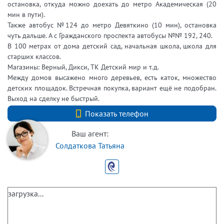
остановка, откуда можно доехать до метро Академическая (20
мин в пути).
Также автобус №124 до метро Девяткино (10 мин), остановка
чуть дальше. А с Гражданского проспекта автобусы №№ 192, 240.
В 100 метрах от дома детский сад, начальная школа, школа для
старших классов.
Магазины: Верный, Дикси, ТК Детский мир и т.д.
Между домов высажено много деревьев, есть каток, множество
детских площадок. Встречная покупка, вариант ещё не подобран.
Выход на сделку не быстрый.
+7 (812) 740-70-40
Показать телефон
Ваш агент:
Солдаткова Татьяна
загрузка...