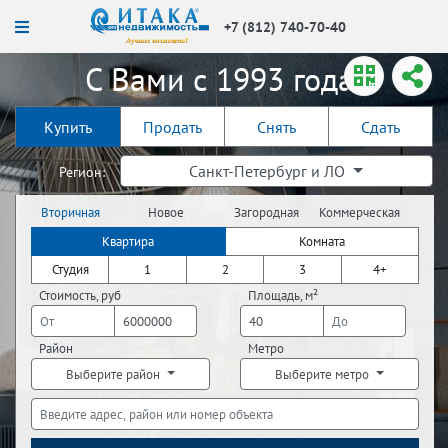
+7 (812) 740-70-40
С Вами с 1993 года!
Купить
Продать
Снять
Сдать
Санкт-Петербург и ЛО
Регион:
Вторичная
Новое
Загородная
Коммерческая
недвижимость
строительство
недвижимость
недвижимость
Квартира
Комната
Студия
1
2
3
4+
Стоимость, руб
Площадь, м²
Район
Метро
Выберите район
Выберите метро