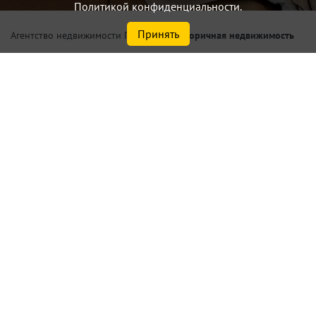
Политикой конфиденциальности.
Принять
/
Вторичная недвижимость
Агентство недвижимости Петербург
Купить квартиру по цене до
6,0 млн.₽ площадью от 40,0
м² в Санкт-Петербурге или
Ленинградской области
Найдено
134
объектов
сортировать
по умолчанию
Списком
На карте
Актуальные объекты