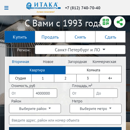
+7 (812) 740-70-40
С Вами с 1993 года!
Купить
Продать
Снять
Сдать
Санкт-Петербург и ЛО
Регион:
Вторичная
Новое
Загородная
Коммерческая
недвижимость
строительство
недвижимость
недвижимость
Квартира
Комната
Студия
1
2
3
4+
Стоимость, руб
Площадь, м²
Район
Метро
Выберите район
Выберите метро