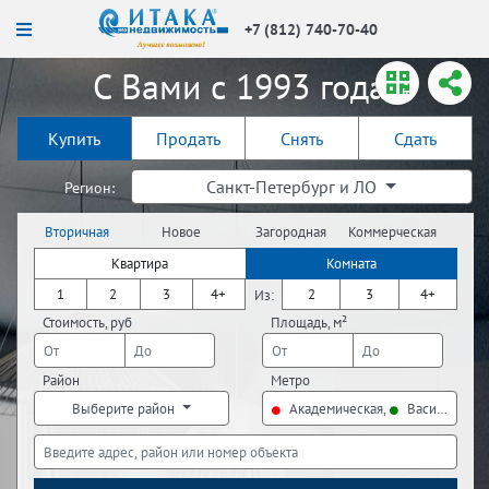
+7 (812) 740-70-40
С Вами с 1993 года!
Купить
Продать
Снять
Сдать
Санкт-Петербург и ЛО
Регион:
Вторичная
Новое
Загородная
Коммерческая
недвижимость
строительство
недвижимость
недвижимость
Квартира
Комната
1
2
3
4+
2
3
4+
Из:
Стоимость, руб
Площадь, м²
Район
Метро
Выберите район
Академическая,
Василеостро