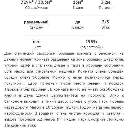
729м² / 30.3м²
15м²
3.2м
Общая/Жилая
Кухня
Потолки
раздельный
да
3/5
Санузел
Балкон
Этаж
нет
1939г.
Лифт
Год постройки
Дом сталинской застройки. Большая комната с балконом. на
данный момент Комната разделена на зоны Большой шкаф купе,
угловой шкаф в спаленке, диван и тахта в хорошем состоянии.
Есть место для стиральной машинки Комната очень Большая
Соседи очень хорошие Можно с ними познакомится перед
покупкой . Двор приятный тихий много зелени и посадок
.Парковка без проблем . В комнате никто не живет освобождена
Ключи в день сделки Записывайтесь на просмотр .Окно с
балконом выходит в тихий двор, солнце с утра. Парк Победы
через дорогу. Метро в 10-15мин пешком. Рядом магазины первой
необходимости .Парадная очень чистая хорошая и светлая .
высота потолков 3.2 метра !!!!! Рядом Парк Смотрите Локацию
.Не крайний этаж