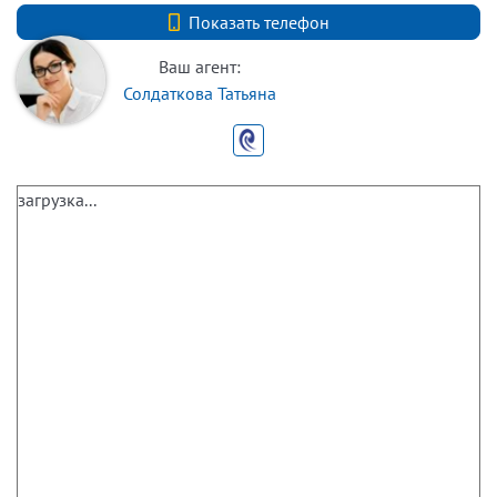
+7 (812) 740-70-40
Показать телефон
Ваш агент:
Солдаткова Татьяна
загрузка...