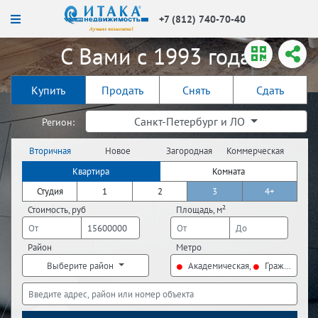
+7 (812) 740-70-40
С Вами с 1993 года!
Купить
Продать
Снять
Сдать
Санкт-Петербург и ЛО
Регион:
Вторичная
Новое
Загородная
Коммерческая
недвижимость
строительство
недвижимость
недвижимость
Квартира
Комната
Студия
1
2
3
4+
Стоимость, руб
Площадь, м²
Район
Метро
Выберите район
Академическая,
Гражданский 