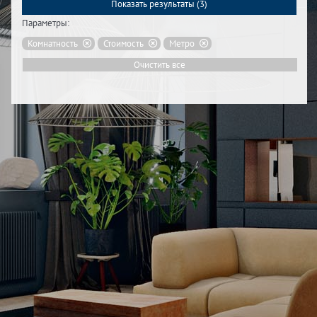
Показать результаты (
3
)
Параметры:
Комнатность
Стоимость
Метро
Очистить все