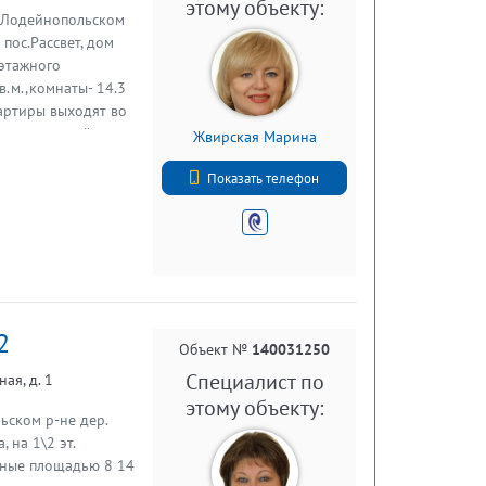
этому объекту:
в Лодейнопольском
пос.Рассвет, дом
 этажного
в.м.,комнаты- 14.3
квартиры выходят во
Один взрослый
Жвирская Марина
дия, ипотека).В
+7 (812) 740-70-40
 общественного
Показать телефон
а.
2
Объект №
140031250
Специалист по
ая, д. 1
этому объекту:
ьском р-не дер.
 на 1\2 эт.
ьные площадью 8 14