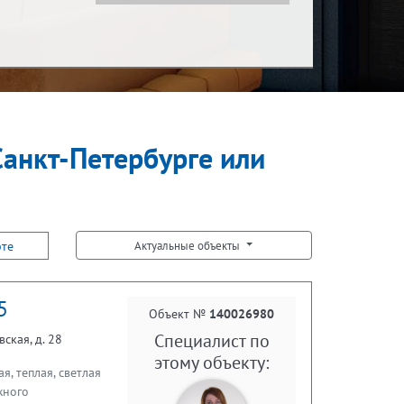
Показать за
Ипотека
за месяц
Санкт-Петербурге или
Встречная покупка
рте
Актуальные объекты
5
Объект №
140026980
Специалист по
ская, д. 28
этому объекту:
, теплая, светлая
жного