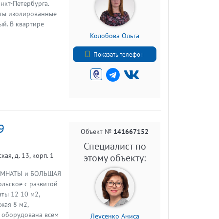
нкт-Петербурга.
наты изолированные
ный. В квaртирe
ы и вырoвнены
Колобова Ольга
ены новые радиаторы
+79213439614
фельной плиткой,
Показать телефон
стается кухонный
на.
я, установлен
ной
мнат. В подъезде
. Хороший район
9
ударственные
Объект №
141667152
и, спортивный клуб
Специалист по
ой практики, новый
ая, д. 13, корп. 1
этому объекту:
оплаты. Подробнее
а. Работаем с 1993
ОМНАТЫ и БОЛЬШАЯ
льское с развитой
ты 12 10 м2,
жая 8 м2,
, оборудована всем
Леусенко Аниса