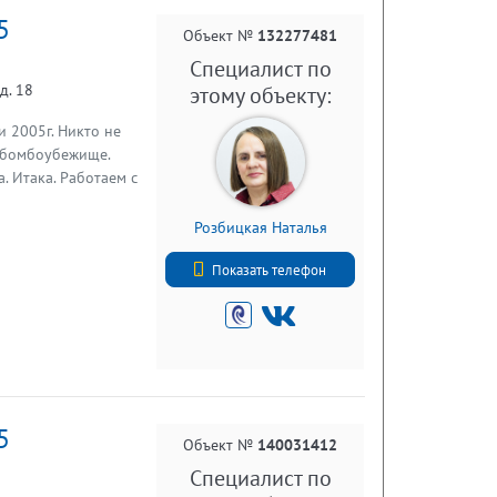
5
Объект №
132277481
Специалист по
д. 18
этому объекту:
 2005г. Никто не
д бомбоубежище.
. Итака. Работаем с
Розбицкая Наталья
+7 (812) 740-70-40
Показать телефон
5
Объект №
140031412
Специалист по