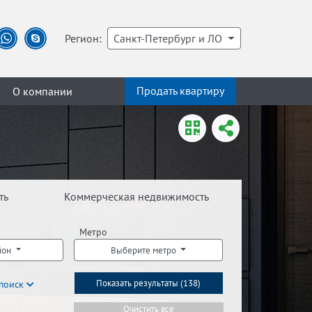
Регион:
Санкт-Петербург и ЛО
Продать квартиру
О компании
ть
Коммерческая недвижимость
Метро
йон
Выберите метро
поиск
Показать результаты (
138
)
Очистить все