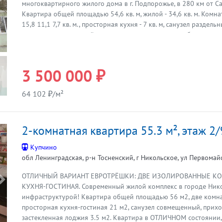
Предыдущая
многоквартирного жилого дома в г. Подпорожье, в 280 км от Са
Квартира общей площадью 54,6 кв. м, жилой - 34,6 кв. м. Ком
15,8 11,1 7,7 кв. м., просторная кухня - 7 кв. м, санузел раздель
выпoлнен капитальный ремонт: заменены окна, пeрeбрaны пол
стяжкой, заменена вся электрика, выровнены стены, установл
отопления, потолок натяжной. Санузел раздельный, отделка ка
установлена сантехника, заменены трубы. Будущим хозяевам о
3 500 000 ₽
гарнитур, эл.плита, вытяжка, шкаф в прихожей, стиральная маши
Функциональная прихожая с оборудованной системой хранени
64 102 ₽/м²
домофон. Установлена новая железная входная дверь с усилен
звукоизоляцией. Балкон застеклен, имеет выход из одной из ко
чисто, тепло, сухо, тихо. Спокойные, доброжелательные соседи
2-комнатная квартира 55.3 м², этаж 2/
города с развитой инфраструктурой: школы, детские сады, гос
учреждения, магазины, автобусные остановки, детские площадк
Купчино
"Исток", районная больница, стоматологический кабинет частн
обл Ленинградская, р-н Тосненский, г Никольское, ул Первомайск
автовокзал. Прямая продажа. Предлагайте удобную Вам схему 
при личном общении. Звоните, просмотр в удобное время. Итак
ОТЛИЧНЫЙ ВАРИАНТ ЕВРОТРЁШКИ: ДВЕ ИЗОЛИРОВАННЫЕ К
года.
Предыдущая
КУХНЯ-ГОСТИНАЯ. Современный жилой комплекс в городе Нико
инфраструктурой! Квартира общей площадью 56 м2, две комна
просторная кухня-гостиная 21 м2, санузел совмещенный, прихо
застекленная лоджия 3.5 м2. Квартира в ОТЛИЧНОМ состоянии