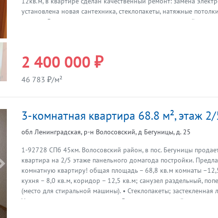
12кв.м, в квартире сделан качественный ремонт: замена элект
установлена новая сантехника, стеклопакеты, натяжные потолк
на полу. В квартире остается новая кухня со встроенной техни
электрическое, в одной из комнате камин, кроме этого рядом с
принадлежащий собственнику, поселок газифицируют, что ул
условия. В шаговой доступности от дома лес и красивая судохо
2 400 000 ₽
что привлекает любителей рыбалки, есть пляж. Отличное место
постоянного проживания. Удобное транспортное сообщение, 
46 783 ₽/м²
пути. Итака. Работаем с 1993 года.
3-комнатная квартира 68.8 м², этаж 2/
обл Ленинградская, р-н Волосовский, д Бегуницы, д. 25
1-92728 СПб 45км. Волосовский район, в пос. Бегуницы продае
квартира на 2/5 этаже панельного домагода постройки. Предла
Предыдущая
комнатную квартиру! общая площадь – 68,8 кв.м комнаты –12,5 
кухня – 8,0 кв.м, коридор – 12,5 кв.м; санузел раздельный, по
(место для стиральной машины). • Стеклопакеты; застекленная 
Установлены счетчики на воду • Входная дверь двойная: метал
деревянная • Центральные удобства: отопление, холодная и гор