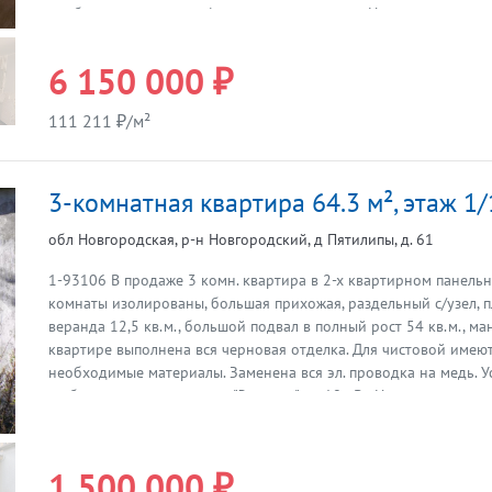
необходимым для комфортного проживания. На полу уложен к
ламинат, стены оклеены светлыми обоями, в санузеле установл
стиральная машина, на полу-кафель. В доме есть аптека, магази
6 150 000 ₽
детсад. До метро Купчино, Звездная, Рыбацкое - 35 минут тран
собственник, документы готовы. Просмотры в любое время по
111 211 ₽/м²
договоренности, звоните!
3-комнатная квартира 64.3 м², этаж 1/
обл Новгородская, р-н Новгородский, д Пятилипы, д. 61
1-93106 В продаже 3 комн. квартира в 2-х квартирном панельн
комнаты изолированы, большая прихожая, раздельный с/узел, 
Предыдущая
веранда 12,5 кв.м., большой подвал в полный рост 54 кв.м., ма
квартире выполнена вся черновая отделка. Для чистовой имеют
необходимые материалы. Заменена вся эл. проводка на медь. У
стабилизатор напряжения "Энергия" на 10 кВт. Новая автономн
отопления, новые чугунные батареи (в системе антифриз 115 л
крыша. Новые входные двери. Евро-решетки на всех окнах. Ест
оформить участок до 40 соток для садоводства, огородничеств
1 500 000 ₽
сообщение с СПб, электрички по направлению: станции Рогавка,