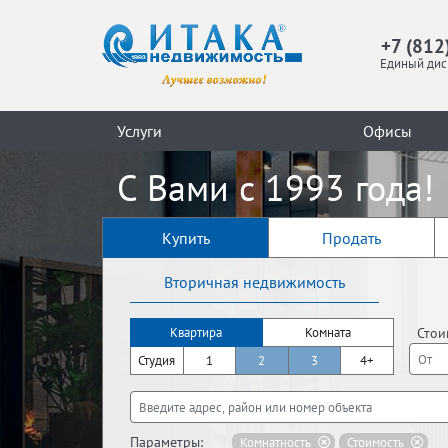
+7 (812
Единый дис
Услуги
Офисы
С Вами с 1993 года!
Купить
Продать
Вторичная недвижимость
Стои
Квартира
Комната
Студия
1
2
3
4+
Параметры:
Комнатность
Стоимость