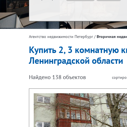
Жилая площадь, м²
Эта
/
Вторичная недв
Агентство недвижимости Петербург
Площадь кухни, м²
Купить 2, 3 комнатную к
Ленинградской области
Найдено
138
объектов
сортиро