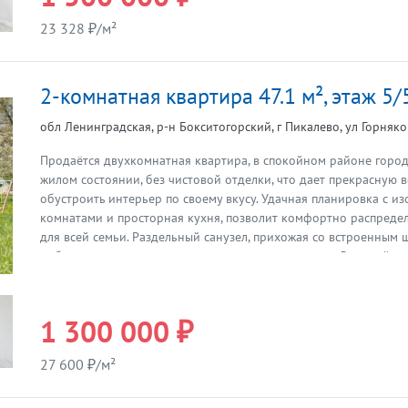
Витебского вокзала. Магазины, школа, дет. сад, поликлиника в по
23 328 ₽/м²
Нетыльском (это около 7 км.) Маршрутки до В.Новгорода или в
каждые 3 часа, автобус 2 раза в день. Хороший лес, развита охо
Карьеры торфяные. Озеро Тигода - 3, 3 км. Более подробно по 
2-комнатная квартира 47.1 м², этаж 5/
Просмотры по предварительной договоренности с агентом. Ита
1993 года.
обл Ленинградская, р-н Бокситогорский, г Пикалево, ул Горняков
Продаётся двухкомнатная квартира, в спокойном районе город
жилом состоянии, без чистовой отделки, что дает прекрасную 
Предыдущая
обустроить интерьер по своему вкусу. Удачная планировка с 
комнатами и просторная кухня, позволит комфортно распредел
для всей семьи. Раздельный санузел, прихожая со встроенным 
добавляет дополнительное полезное пространство. Зелёный и т
расположена детская площадка для игр. В шаговой доступности 
большим плюсом для молодых семей. А также магазин «Пятёроч
"Лидер", пвз Ozon и Wildberries где можно приобрести все нео
1 300 000 ₽
Отличный вариант для тех, кто ищет комфортное и спокойное 
приятном районе. В квартире никто не прописан, один взрослы
27 600 ₽/м²
Звоните и договоримся о просмотре.