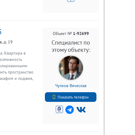
с. Тесово-
 Тесово-Нетыльское
та. Земля - торф!
телефону. Звоните.
5
ка. Работаем с
Объект №
1-92699
Специалист по
, д. 19
этому объекту:
а. Квартира в
возможность
изолированными
ить пространство
шкафом и лоджия,
ихий двор, где
Чулков Вячеслав
детсад, что станет
+7 (921) 935-08-36
ка», фитнес центр
Показать телефон
бходимые товары.
место для жизни в
й собственник.