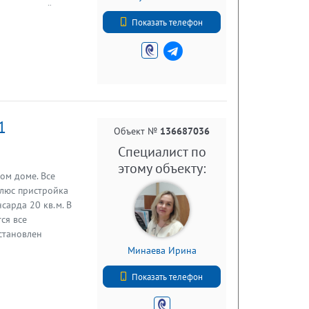
ачественный
+79213139214
ены душевая кабина,
Показать телефон
ны, рядом - школа,
спортом. Один
 предварительной
1
Объект №
136687036
Специалист по
этому объекту:
ом доме. Все
плюс пристройка
нсарда 20 кв.м. В
ся все
становлен
ая система
Минаева Ирина
итров). Новая
+79819806137
ь возможность
Показать телефон
а. Хорошее
 Кересть с