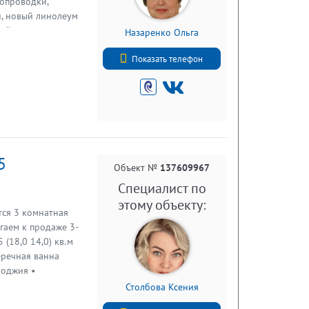
ропроводки,
и, новый линолеум
кой, отопление
Назаренко Ольга
 домом сарай,
+7 (812) 740-70-40
учшит жилищные
Показать телефон
дная река Свирь,
 для отдыха и
хорошие подъездные
5
Объект №
137609967
Специалист по
этому объекту:
тся 3 комнатная
гаем к продаже 3-
(18,0 14,0) кв.м
перечная ванна
лоджия •
лическая
Столбова Ксения
ячая вода, газ •