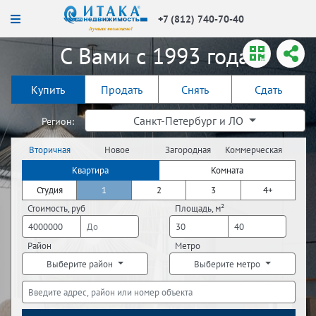
+7 (812) 740-70-40
С Вами с 1993 года!
Купить
Продать
Снять
Сдать
Санкт-Петербург и ЛО
Регион:
Вторичная
Новое
Загородная
Коммерческая
недвижимость
строительство
недвижимость
недвижимость
Квартира
Комната
Студия
1
2
3
4+
Стоимость, руб
Площадь, м²
Район
Метро
Выберите район
Выберите метро