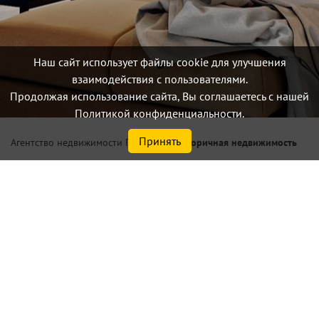
Наш сайт использует файлы cookie для улучшения
взаимодействия с пользователями.
Продолжая использование сайта, Вы соглашаетесь с нашей
Политикой конфиденциальности.
Принять
/
Вторичная недвижимость
Агентство недвижимости Петербург
Купить 1 комнатную
квартиру по цене от 4,0 млн.
₽ площадью от 30,0 м² до
40,0 м² в Санкт-Петербурге
или Ленинградской области