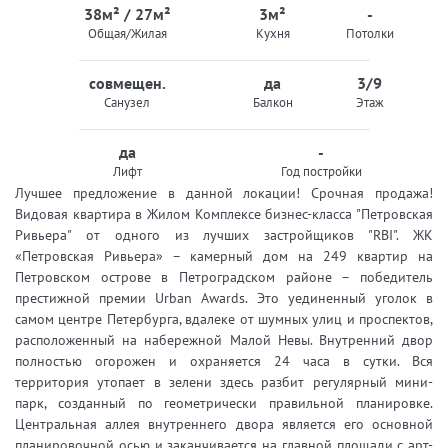
38м² / 27м²
3м²
-
Общая/Жилая
Кухня
Потолки
совмещен.
да
3/9
Санузел
Балкон
Этаж
да
-
Лифт
Год постройки
Лучшее предложение в данной локации! Срочная продажа!
Видовая квартира в Жилом Комплексе бизнес-класса "Петровская
Ривьера" от одного из лучших застройщиков "RBI". ЖК
«Петровская Ривьера» – камерный дом на 249 квартир на
Петровском острове в Петроградском районе – победитель
престижной премии Urban Awards. Это уединенный уголок в
самом центре Петербурга, вдалеке от шумных улиц и проспектов,
расположенный на набережной Малой Невы. Внутренний двор
полностью огорожен и охраняется 24 часа в сутки. Вся
территория утопает в зелени здесь разбит регулярный мини-
парк, созданный по геометрически правильной планировке.
Центральная аллея внутреннего двора является его основной
планировочной осью и заканчивается на главной площади с арт-