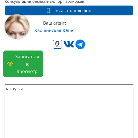
Консультация бесплатная. Торг возможен.
+7 (812) 740-70-40
Показать телефон
Ваш агент:
Хвощинская Юлия
Записаться
на
просмотр
загрузка...