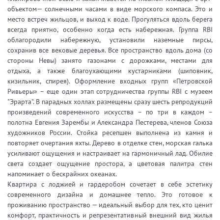
объектом— солнечными часами в виде морского компаса. Это и
место встреч жильцов, и выход к воде. Прогуляться вдоль берега
всегда приятно, особенно когда есть набережная. Группа RBI
облагородили набережную, установили наземные пирсы,
сохранив все вековые деревья. Все пространство вдоль дома (со
стороны Невы) занято газонами с дорожками, местами для
отдыха, а также благоухающими кустарниками (шиповник,
кизильник, спирея). Оформление входных групп «Петровской
Ривьеры» – еще один этап сотрудничества группы RBI с музеем
"Эрарта". В парадных холлах размещены сразу шесть репродукций
произведений современного искусства – по три в каждом –
полотна Евгения Зарембы и Александра Пестерева, членов Союза
художников России. Стойка ресепшен выполнена из камня и
повторяет очертания яхты. Дерево в отделке стен, морская галька
усиливают ощущения и настраивает на гармоничный лад. Обилие
света создает ощущение простора, а цветовая палитра стен
напоминает о бескрайних океанах.
Квартира с лоджией и гардеробом сочетает в себе эстетику
современного дизайна и домашнее тепло. Это готовое к
проживанию пространство — идеальный выбор для тех, кто ценит
комфорт, практичность и репрезентативный внешний вид жилья