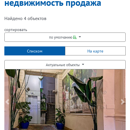
недвижимость продажа
Найдено
4
объектов
сортировать
по умолчанию
Списком
На карте
Актуальные объекты
Следующая
Пре