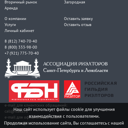
Вторичный рынок
Загородная
Аренда
О компании
Оставить заявку
Услуги
Оставить отзыв
Личный кабинет
8 (812) 740-70-40
8 (800) 333-98-00
+7 (921) 775-70-40
e-mail для клиентских обращений:
Наш сайт использует файлы cookie для улучшения
call@itaka.ru
взаимодействия с пользователями.
e-mail для официальных писем:
Продолжая использование сайта, Вы соглашаетесь с нашей
officeitaka@itaka.ru