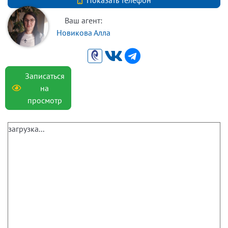
Показать телефон
+79633114059
Ваш агент:
Новикова Алла
Записаться
на
просмотр
загрузка...