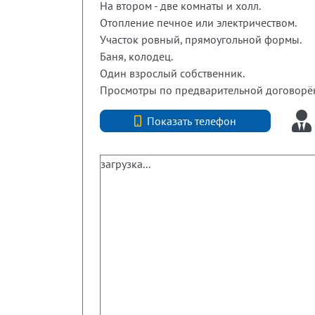
На втором - две комнаты и холл.
Отопление печное или электричеством.
Участок ровный, прямоугольной формы.
Баня, колодец.
Один взрослый собственник.
Просмотры по предварительной договорё
+7 (812) 740-70-40
Показать телефон
загрузка...