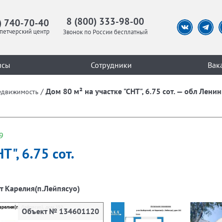
8 (800) 333-98-00
) 740-70-40
петчерский центр
Звонок по России бесплатный
исы
Сотрудники
Вак
/
Дом 80 м² на участке "СНТ", 6.75 сот. — обл Лени
едвижимость
9
Т", 6.75 сот.
нт Карелия(п.Лейпясуо)
Объект № 134601120