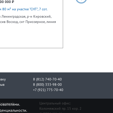
00 000 ₽
 80 м² на участке "СНТ", 7 сот.
 Ленинградская, р-н Кировский,
сив Восход, снт Приозерное, линия
явку
8 (812) 740-70-40
зыв
8 (800) 333-98-00
+7 (921) 775-70-40
бращений:
Центральный офис:
зователями.
Коломяжский пр. 15 кор. 2
денциальности.