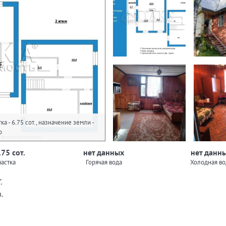
а - 6.75 сот., назначение земли -
о
.75 сот.
нет данных
нет данн
астка
Горячая вода
Холодная во
.
.