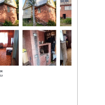
ых
да