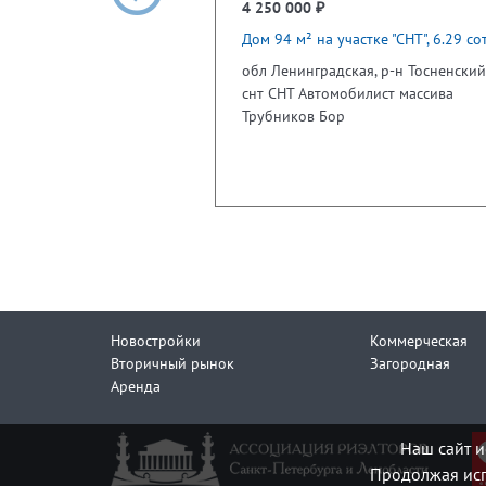
4 250 000 ₽
Дом 94 м² на участке "СНТ", 6.29 сот
обл Ленинградская, р-н Тосненский
снт СНТ Автомобилист массива
Трубников Бор
Новостройки
Коммерческая
Вторичный рынок
Загородная
Аренда
Наш сайт и
Продолжая исп