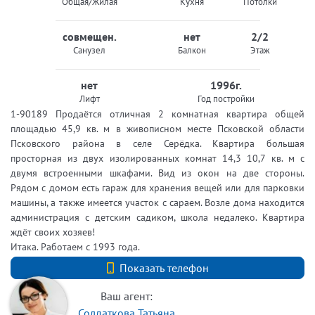
Общая/Жилая
Кухня
Потолки
совмещен.
нет
2/2
Санузел
Балкон
Этаж
нет
1996г.
Лифт
Год постройки
1-90189 Продаётся отличная 2 комнатная квартира общей
площадью 45,9 кв. м в живописном месте Псковской области
Псковского района в селе Серёдка. Квартира большая
просторная из двух изолированных комнат 14,3 10,7 кв. м с
двумя встроенными шкафами. Вид из окон на две стороны.
Рядом с домом есть гараж для хранения вещей или для парковки
машины, а также имеется участок с сараем. Возле дома находится
администрация с детским садиком, школа недалеко. Квартира
ждёт своих хозяев!
Итака. Работаем с 1993 года.
+7 (812) 740-70-40
Показать телефон
Ваш агент:
Солдаткова Татьяна