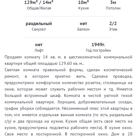
129м² / 14м²
10м²
3м
Общая/Жилая
Кухня
Потолки
раздельный
нет
2/2
Санузел
Балкон
Этаж
нет
1949г.
Лифт
Год постройки
Продаем комнату 14 кв. м. в шестикомнатной коммунальной
квартире общей площадью 129.60 кв. м..
Светлая комната правильной формы, сделан косметический
ремонт, в котором приятно жить. Сделана проводка,
предусмотрено комфортное количество розеток, столешница на
окне, которая может служить рабочим местом и тд. Имеется
большой встроенный шкаф. Комната в чистой уютной тихой
коммунальной квартире. Хорошие, доброжелательные соседи,
график уборки соблюдается. Несомненный плюс этой квартиры в
том, что имеется отдельная ванная комната (то есть раздельный
с/у) и два прохода на кухню. Кухня общая (есть своё место на
кухне, предусмотрена подсветка рабочего места). В кухне окно.
Свое место в постирочной. В постирочной окно. Дом в 20