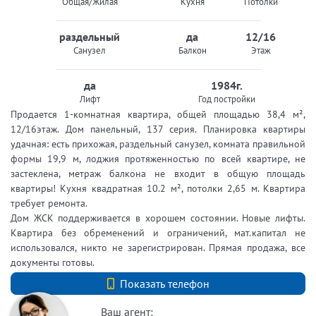
Общая/Жилая
Кухня
Потолки
раздельный
да
12/16
Санузел
Балкон
Этаж
да
1984г.
Лифт
Год постройки
Продается 1-комнатная квартира, общей площадью 38,4 м²,
12/16этаж. Дом панельный, 137 серия. Планировка квартиры
удачная: есть прихожая, раздельный санузел, комната правильной
формы 19,9 м, лоджия протяженностью по всей квартире, не
застеклена, метраж балкона не входит в общую площадь
квартиры! Кухня квадратная 10.2 м², потолки 2,65 м. Квартира
требует ремонта.
Дом ЖСК поддерживается в хорошем состоянии. Новые лифты.
Квартира без обременений и ограничений, мат.капитал не
использовался, никто не зарегистрирован. Прямая продажа, все
документы готовы.
+7 (812) 740-70-40
Показать телефон
Ваш агент: