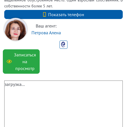
собственности более 5 лет.
+7 (812) 740-70-40
Показать телефон
Ваш агент:
Петрова Алена
Записаться
на
просмотр
загрузка...