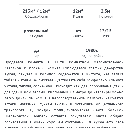
213м² / 12м²
12м²
2.5м
Общая/Жилая
Кухня
Потолки
раздельный
нет
12/15
Санузел
Балкон
Этаж
да
1980г.
Лифт
Год постройки
Продается комната в 11-ти комнатной малонаселенной
квартире. В блоке 6 комнат Соблюдается график дежурства.
Кухня, санузел и коридор содержатся в чистоте, нет запаха
табака и грязи. Вы сможете чувствовать себя комфортно. Комната
уютная, тёплая, солнечная. Подходит как для проживания ,так и
для сдачи. Дом теплый , кирпичный. От метро до квартиры можно
легко дойти пешком, а в непосредственной близости находятся
аптеки, магазины, пункты выдачи и остановки общественного
транспорта, ТЦ "Лондон Молл", гипермаркет "Лента", большой
"Перекресток". Мебель остается покупателю. Места общего
пользования в очень хорошем состоянии. На кухне есть своё
выделенное обустроенное место. Один взрослый собственник. В