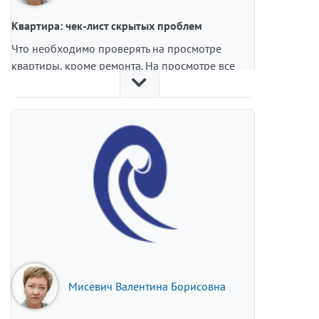
Квартира: чек-лист скрытых проблем
Что необходимо проверять на просмотре
квартиры, кроме ремонта. На просмотре все
смотрят на свежие обои и стильную кухню, а
через месяц после покупки внезапно
выясняется, что спать с открытыми окнами
невозможно из-за шума, а горячая вода едва
идет. Ремонт — дело наживное, его легко
переделать под себя. А вот расположение дома,
постоянный шум и изношенные коммуникации
вы исправить не сможете при всем желании.
Поэтому на просмотре критически важнее
проверять то, что после сделки уже никак не
поменяешь.
Мисевич Валентина Борисовна
Обязательно откройте окно и послушайте улицу
именно в будний день — так вы сразу поймете