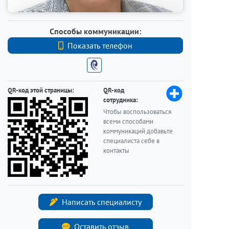
Способы коммуникации:
Показать телефон
+7 (812) 740-70-40
QR-код этой страницы:
QR-код
сотрудника:
Чтобы воспользоваться
всеми способами
коммуникаций добавьте
специалиста себе в
контакты
Написать специалисту
Оставить отзыв