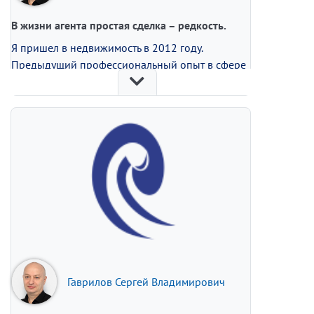
В жизни агента простая сделка – редкость.
Я пришел в недвижимость в 2012 году.
Предыдущий профессиональный опыт в сфере
ВЭД по импорту продуктов питания и
экспортная деятельность по поставке
пиломатериалов в страны Скандинавии очень
помогли мне в новой сфере.
За годы работы в компании я прошел путь от
стажера до эксперта-наставника. Это был
интересный путь, наполненный решением
сложных задач, встречами с разными людьми,
постоянным развитием и профессиональными
победами!
В жизни агента простая сделка – редкость.
Гаврилов Сергей Владимирович
Бывает, что даже сделка по прямой продаже
затягивается и по разным причинам может