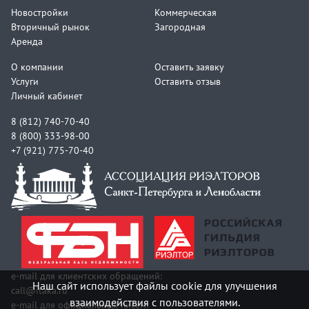
В продаже коммерческое помещение в
Новостройки
Коммерческая
шаговой доступности от ст. метро Чкаловская.
Вторичный рынок
Загородная
- Отличное расположение!
Аренда
- Высокая проходимость!
О компании
Оставить заявку
Услуги
Оставить отзыв
Подробнее об объекте.
Личный кабинет
8 (812) 740-70-40
АН Итака - гарантия безопасной сделки!
8 (800) 333-98-00
+7 (921) 775-70-40
Офис.
e-mail для клиентских обращений:
Наш сайт использует файлы cookie для улучшения
call@itaka.ru
взаимодействия с пользователями.
e-mail для официальных писем: