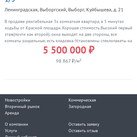
Ленинградская, Выборгский, Выборг, Куйбышева, д. 21
В продаже рентабельная 3х комнатная квартира, в 5 минутах
ходьбы от Красной площади.Хорошая стоимость.Высокий первый
этаж(почти как второй), окна выходят на две стороны, все
комнаты раздельные, есть кладовка.-Установлены стеклопакеты на
5 500 000 ₽
всех окнах, новая вытяжка, газовая колонка.-Есть детская
площадка во дворе.Парковка во дворе.-Рядом школы, сады,
клиники, магазины, супермаркеты, кинотеатр, парки,
98 867 ₽/м²
скверы.Одним словом-развитая инфраструктура.Квартира
подходит как для семьи, так и для сдачи в
аренду(посуточно)Более пяти лет в собственности.Подходит по
ипотеку.Один взрослый собственник, встречная покупка.Звоните,
ответим на интересующие вас вопросы, организуем показы
Новостройки
Коммерческая
Вторичный рынок
Загородная
Аренда
О компании
Оставить заявку
Услуги
Оставить отзыв
Личный кабинет