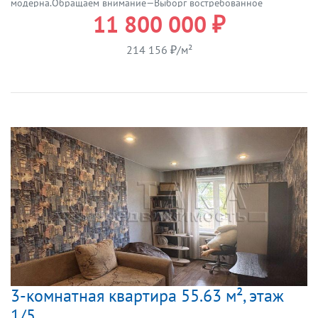
модерна.Обращаем внимание—Выборг востребованное
11 800 000 ₽
туристическое и жилое направление. Стоимость недвижимости,
стабильно растет.Перспективное вложение, как для проживания,
так и сдачи в аренду—туристы любят центр города, так все
214 156 ₽/м²
достопримечательности рядом, а так же в 5ти минутах ж/
дорожный вокзал и а/вокзал.О квартире:Светлая, тёплая, большая
кухня, раздельные комнаты, есть технический этаж.Отличный
вариант для жизни и инвестирования.Планируется сделатьдвор
закрытого типа.Главные выгоды это безопасность. Дети гуляют
без страха, нет чужих машин и случайных прохожих, порядок,
всегда есть место для парковки только для жильцов, чистые
подъезды, уют и тишина.О локации:Центр, шаговая доступность
инфраструктуры и транспорта, кафе, ресторанов и магазинов!
Старый Город и Замок в 10ти минутах ходьбы от дома!!Один
взрослый собственник, более пяти лет в собственности.Звоните!!
Организуем просмотр!!
3-комнатная квартира 55.63 м², этаж
1/5