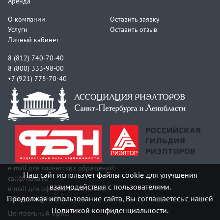
Аренда
О компании
Оставить заявку
Услуги
Оставить отзыв
Личный кабинет
8 (812) 740-70-40
8 (800) 333-98-00
+7 (921) 775-70-40
e-mail для клиентских обращений:
Наш сайт использует файлы cookie для улучшения
call@itaka.ru
взаимодействия с пользователями.
e-mail для официальных писем:
Продолжая использование сайта, Вы соглашаетесь с нашей
officeitaka@itaka.ru
Политикой конфиденциальности.
Центральный офис: