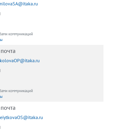
nilovaSA@itaka.ru
ы
обами коммуникаций
ты
 почта
kolovaOP@itaka.ru
ы
обами коммуникаций
ты
 почта
eiytkovaOS@itaka.ru
ы