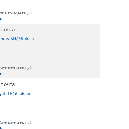
обами коммуникаций
ты
 почта
anovaAN@itaka.ru
ы
обами коммуникаций
ты
 почта
lyutaLF@itaka.ru
ы
обами коммуникаций
ты