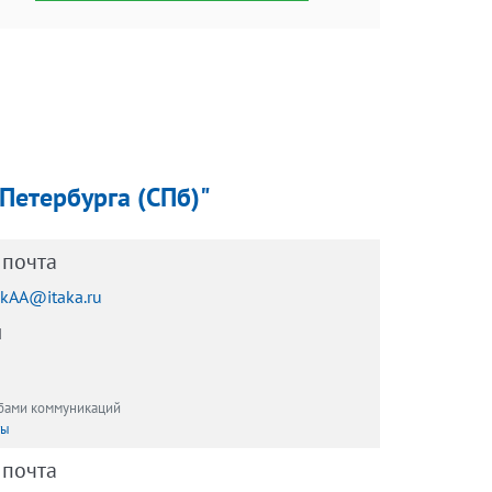
-Петербурга (СПб)"
 почта
kAA@itaka.ru
ы
обами коммуникаций
ты
 почта