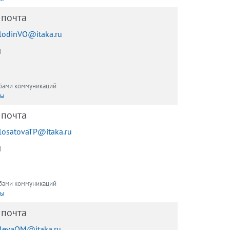
 почта
lodinVO@itaka.ru
ы
обами коммуникаций
ты
 почта
losatovaTP@itaka.ru
ы
обами коммуникаций
ты
 почта
levaOM@itaka.ru