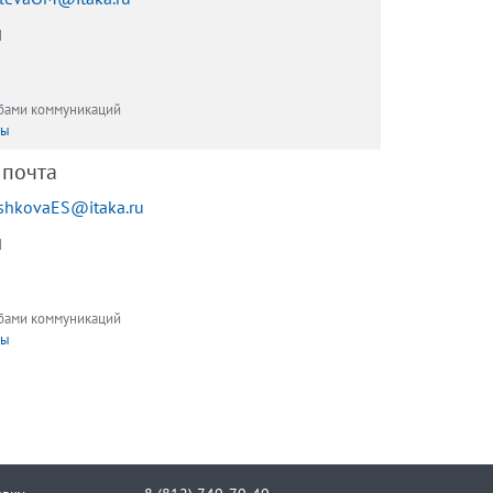
ы
обами коммуникаций
ты
 почта
shkovaES@itaka.ru
ы
обами коммуникаций
ты