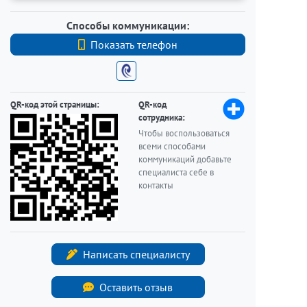
Способы коммуникации:
Показать телефон
+7 (812) 740-70-40
QR-код этой страницы:
QR-код
сотрудника:
Чтобы воспользоваться
всеми способами
коммуникаций добавьте
специалиста себе в
контакты
Написать специалисту
Оставить отзыв