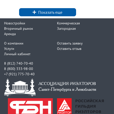
в Петродворцовом районе— уютное
пространство, где можно создать свой
Показать еще
идеальный уголок.
Площадь кухни: 9 м² — достаточно места для
Новостройки
Коммерческая
Вторичный рынок
Загородная
приготовления любимых блюд.
Аренда
Потолки: 3 м — высокие потолки создают
О компании
Оставить заявку
ощущение простора и света.
Услуги
Оставить отзыв
Личный кабинет
Этаж: 1 из 4 — удобный доступ без лишних
лестниц.
8 (812) 740-70-40
8 (800) 333-98-00
Преимущества:
+7 (921) 775-70-40
Квартира в сталинском доме — отличное
качество постройки и характерный стиль.
В квартире три комнаты: одна закрыта, в
другой — благополучные соседи.