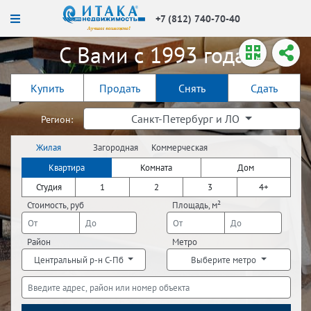
+7 (812) 740-70-40
С Вами с 1993 года!
Купить
Продать
Снять
Сдать
Санкт-Петербург и ЛО
Регион:
Жилая
Загородная
Коммерческая
недвижимость
недвижимость
недвижимость
Квартира
Комната
Дом
Студия
1
2
3
4+
Стоимость, руб
Площадь, м²
Район
Метро
Центральный р-н С-Пб
Выберите метро