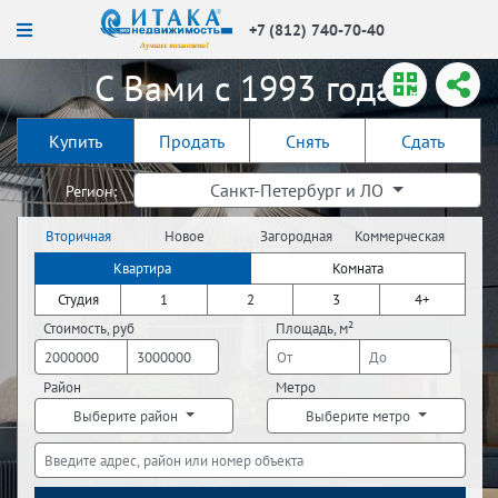
+7 (812) 740-70-40
С Вами с 1993 года!
Купить
Продать
Снять
Сдать
Санкт-Петербург и ЛО
Регион:
Вторичная
Новое
Загородная
Коммерческая
недвижимость
строительство
недвижимость
недвижимость
Квартира
Комната
Студия
1
2
3
4+
Стоимость, руб
Площадь, м²
Район
Метро
Выберите район
Выберите метро