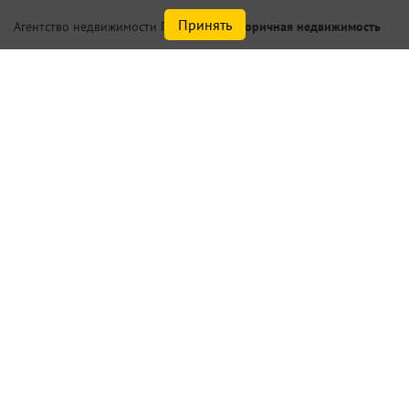
Принять
/
Вторичная недвижимость
Агентство недвижимости Петербург
Купить квартиру по цене от
2,0 млн.₽ до 3,0 млн.₽ в
Санкт-Петербурге или
Ленинградской области
Найдено
49
объектов
сортировать
по умолчанию
Списком
На карте
Актуальные объекты