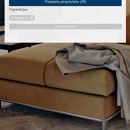
Показать результаты (
49
)
Параметры:
Стоимость
Очистить все