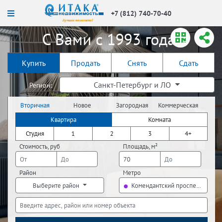
+7 (812) 740-70-40
С Вами с 1993 года!
Купить
Продать
Снять
Сдать
Санкт-Петербург и ЛО
Регион:
Вторичная
Новое
Загородная
Коммерческая
недвижимость
строительство
недвижимость
недвижимость
Квартира
Комната
Студия
1
2
3
4+
Стоимость, руб
Площадь, м²
Район
Метро
Выберите район
Комендантский проспект