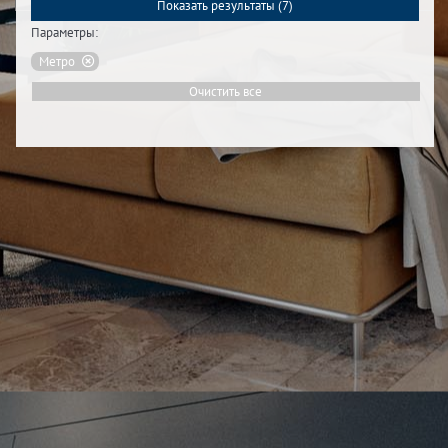
Показать результаты (
7
)
Параметры:
Метро
Очистить все