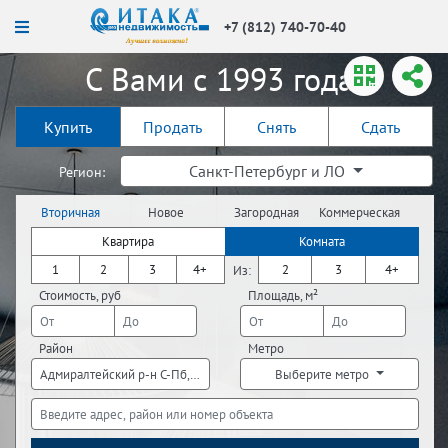
+7 (812) 740-70-40
С Вами с 1993 года!
Купить
Продать
Снять
Сдать
Санкт-Петербург и ЛО
Регион:
Вторичная
Новое
Загородная
Коммерческая
недвижимость
строительство
недвижимость
недвижимость
Квартира
Комната
1
2
3
4+
2
3
4+
Из:
Стоимость, руб
Площадь, м²
Район
Метро
Адмиралтейский р-н С-Пб, Василеостровский р-н С-Пб, Выборгский р-н 
Выберите метро