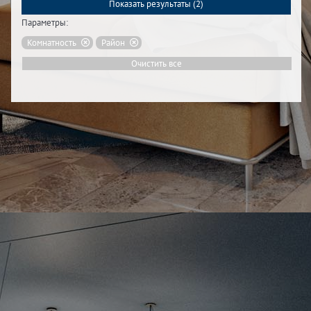
Показать результаты (
2
)
Параметры:
Комнатность
Район
Очистить все