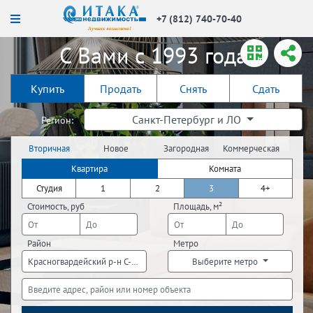
+7 (812) 740-70-40
С Вами с 1993 года!
Купить
Продать
Снять
Сдать
Санкт-Петербург и ЛО
Регион:
Вторичная
Новое
Загородная
Коммерческая
недвижимость
строительство
недвижимость
недвижимость
Квартира
Комната
Студия
1
2
3
4+
Стоимость, руб
Площадь, м²
Район
Метро
Красногвардейский р-н С-Пб
Выберите метро