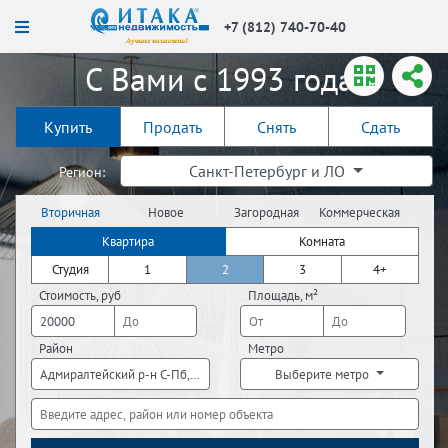
+7 (812) 740-70-40
С Вами с 1993 года!
Купить
Продать
Снять
Сдать
Санкт-Петербург и ЛО
Регион:
Вторичная
Новое
Загородная
Коммерческая
недвижимость
строительство
недвижимость
недвижимость
Квартира
Комната
Студия
1
2
3
4+
Стоимость, руб
Площадь, м²
Район
Метро
Адмиралтейский р-н С-Пб, Василеостровский р-н С-Пб, Выборгский р-н 
Выберите метро