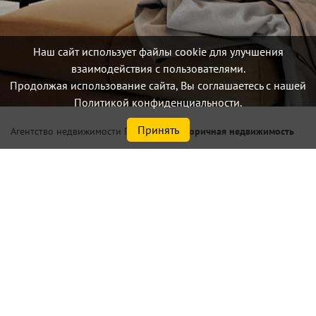
Наш сайт использует файлы cookie для улучшения
взаимодействия с пользователями.
Продолжая использование сайта, Вы соглашаетесь с нашей
Политикой конфиденциальности.
Принять
/
Вторичная недвижимость
Агентство недвижимости Петербург
Купить 2 комнатную
квартиру по цене от 0,0 млн.
₽ в Адмиралтейском р-не
Санкт-Петербурга,
Василеостровском р-не
Санкт-Петербурга,