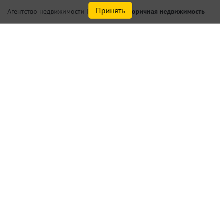
Принять
/
Вторичная недвижимость
Агентство недвижимости Петербург
Купить 2, 3 комнатную
квартиру в Василеостровском
р-не Санкт-Петербурга
Найдено
7
объектов
сортировать
по умолчанию
Списком
На карте
Актуальные объекты