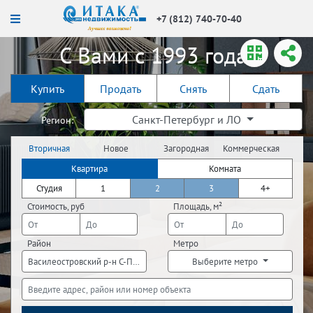
+7 (812) 740-70-40
С Вами с 1993 года!
Купить
Продать
Снять
Сдать
Санкт-Петербург и ЛО
Регион:
Вторичная
Новое
Загородная
Коммерческая
недвижимость
строительство
недвижимость
недвижимость
Квартира
Комната
Студия
1
2
3
4+
Стоимость, руб
Площадь, м²
Район
Метро
Василеостровский р-н С-Пб
Выберите метро