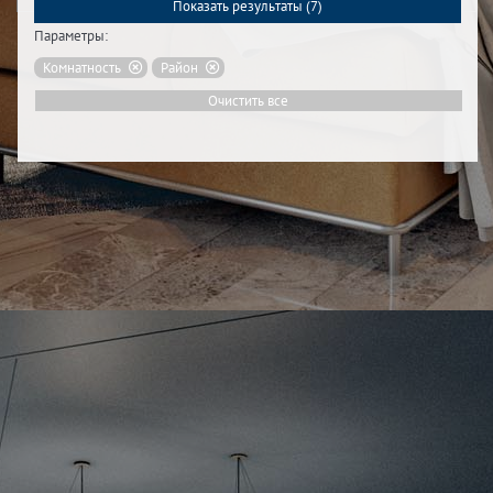
Показать результаты (
7
)
Параметры:
Комнатность
Район
Очистить все