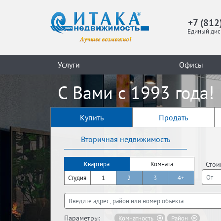
+7 (812
Единый дис
Услуги
Офисы
С Вами с 1993 года!
Купить
Продать
Вторичная недвижимость
Стои
Квартира
Комната
Студия
1
2
3
4+
Параметры:
Комнатность
Район