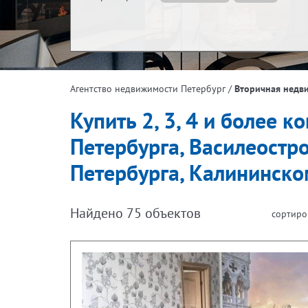
Жилая площадь, м²
Эта
/
Вторичная недв
Агентство недвижимости Петербург
Площадь кухни, м²
Купить 2, 3, 4 и более 
Петербурга, Василеостр
Петербурга, Калининском
Найдено
75
объектов
сортиро