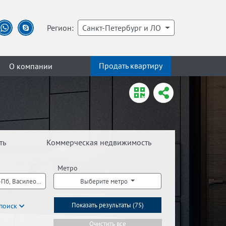
Регион:
Санкт-Петербург и ЛО
Продать квартиру
О компании
ть
Коммерческая недвижимость
Метро
Пб, Василеостровский р-н С-Пб, Выборгский р-н С-Пб, Калининский р-н С-Пб,
Выберите метро
поиск
Показать результаты (
75
)
Очистить все