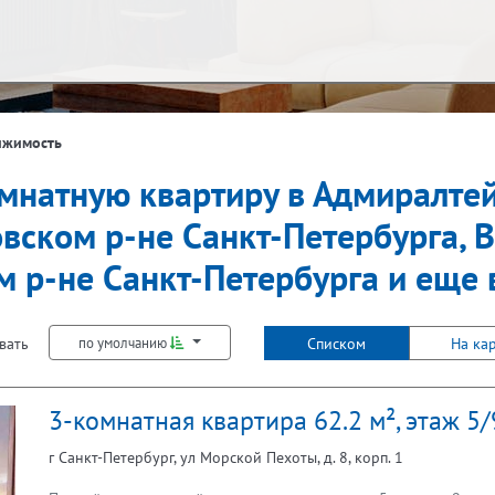
ж
Балкон
ижимость
комнатную квартиру в Адмиралте
Не первый
Не последний
Лифт
овском р-не Санкт-Петербурга, 
 р-не Санкт-Петербурга и еще 
вать
Списком
На ка
по умолчанию
3-комнатная квартира 62.2 м², этаж 5/
г Санкт-Петербург, ул Морской Пехоты, д. 8, корп. 1