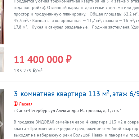
Продаётся уютная трёхкомнатная квартира на 5-м этаже 9-эта
года постройки). Отличный вариант для семьи с детьми или для
Предыдущая
простор и продуманную планировку. · Общая площадь: 62,2 м².
45,5 м². · Комнаты: изолированная — 11,7 м², спальня — 16 м², 
17,8 м². · Кухня и санузел раздельные. · Лоджия застеклена. Уд
комнат позволяет легко и интересно расставить мебель. Дом р
во дворе, вдали от шумных магистралей. Все окна выходят во д
действительно тихо и спокойно. Территория вокруг дома огор
оборудована домофоном, поэтому доступ посторонним людям 
11 400 000 ₽
безопасность вашей семьи под контролем. Двор благоустроенн
просторный, оборудован для прогулок с детьми. Дом обслужив
183 279 ₽/м²
вопросы решаются оперативно и без бюрократии. Очень зелён
развитой инфраструктурой. Всё необходимое для комфортной
доступности: · Метро: Юго-Западная — 7–10 минут пешком, Авт
3-комнатная квартира 113 м², этаж 6/
Ленинский проспект — 20 минут. ·ТЦ Континент, супермаркеты 
Магнит, Пятёрочка и другие сетевые магазины. · Школы с доп.о
Лесная
детские сады. Детская и взрослая поликлиники, районный цент
г Санкт-Петербург, ул Александра Матросова, д. 1, стр. 1
Два больших зелёных сквера для прогулок прямо рядом с домо
можно быстро доехать до Южного Приморского парка и Финск
В продаже ВИДОВАЯ семейная евро-4 квартира 113 м2 в совр
отличное место для отдыха всей семьёй. · Удобный выезд на К
Предыдущая
класса «Притяжение»: - редкое предложение семейной квартиры
Пулково — всего 30 минут на машине. Квартира в хорошем жил
выходят на набережную реки Большой Невки и панорамы горо
санузле и ванне качественный кафель, так же в ванной — боль