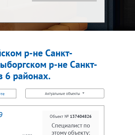
Показать за
Ипотека
за месяц
йском р-не Санкт-
Встречная покупка
Выборгском р-не Санкт-
в 6 районах.
рте
Актуальные объекты
9
Объект №
137404826
Специалист по
этому объекту: