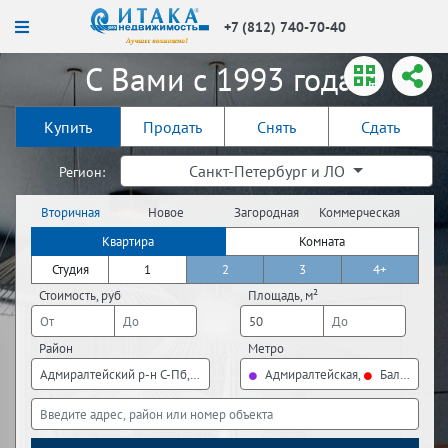
+7 (812) 740-70-40
С Вами с 1993 года!
Купить
Продать
Снять
Сдать
Санкт-Петербург и ЛО
Регион:
Вторичная
Новое
Загородная
Коммерческая
недвижимость
строительство
недвижимость
недвижимость
Квартира
Комната
Студия
1
2
3
4+
Стоимость, руб
Площадь, м²
Район
Метро
Адмиралтейский р-н С-Пб, Василеостровский р-н С-Пб, Кировский р-н 
Адмиралтейская,
Балтийская