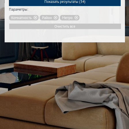
Показать результаты (
34
)
Параметры:
Комнатность
Район
Метро
Очистить все