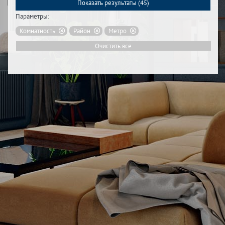
Показать результаты (
45
)
Параметры:
Комнатность
Район
Метро
Очистить все