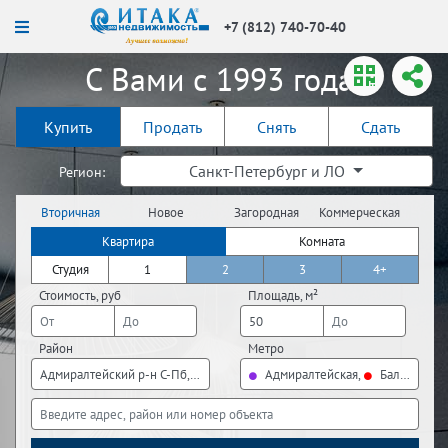
+7 (812) 740-70-40
С Вами с 1993 года!
Купить
Продать
Снять
Сдать
Санкт-Петербург и ЛО
Регион:
Вторичная
Новое
Загородная
Коммерческая
недвижимость
строительство
недвижимость
недвижимость
Квартира
Комната
Студия
1
2
3
4+
Стоимость, руб
Площадь, м²
Район
Метро
Адмиралтейский р-н С-Пб, Василеостровский р-н С-Пб, Кировский р-н С
Адмиралтейская,
Балтийская