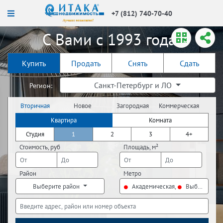
+7 (812) 740-70-40
С Вами с 1993 года!
Купить
Продать
Снять
Сдать
Санкт-Петербург и ЛО
Регион:
Вторичная
Новое
Загородная
Коммерческая
недвижимость
строительство
недвижимость
недвижимость
Квартира
Комната
Студия
1
2
3
4+
Стоимость, руб
Площадь, м²
Район
Метро
Выберите район
Академическая,
Выборгская,