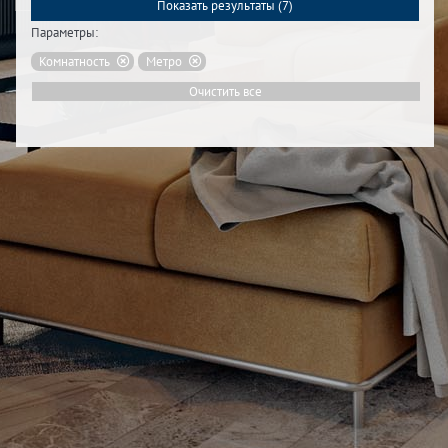
Показать результаты (
7
)
Параметры:
Комнатность
Метро
Очистить все