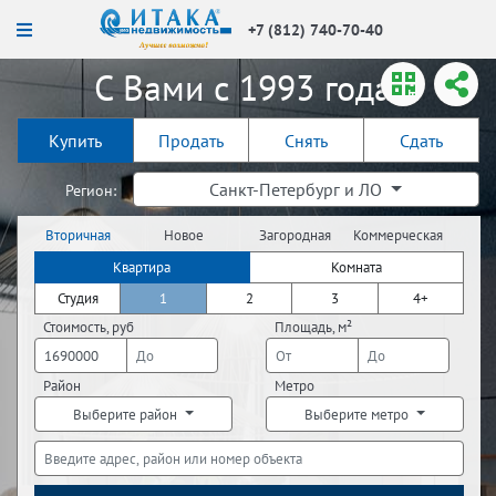
+7 (812) 740-70-40
С Вами с 1993 года!
Купить
Продать
Снять
Сдать
Санкт-Петербург и ЛО
Регион:
Вторичная
Новое
Загородная
Коммерческая
недвижимость
строительство
недвижимость
недвижимость
Квартира
Комната
Студия
1
2
3
4+
Стоимость, руб
Площадь, м²
Район
Метро
Выберите район
Выберите метро