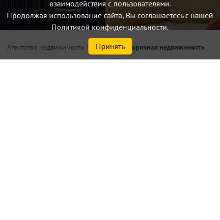
взаимодействия с пользователями.
Продолжая использование сайта, Вы соглашаетесь с нашей
Политикой конфиденциальности.
Принять
/
Вторичная недвижимость
Агентство недвижимости Петербург
Купить 1 комнатную
квартиру площадью от 45,0
м² в Санкт-Петербурге или
Ленинградской области
Найдено
7
объектов
сортировать
по умолчанию
Списком
На карте