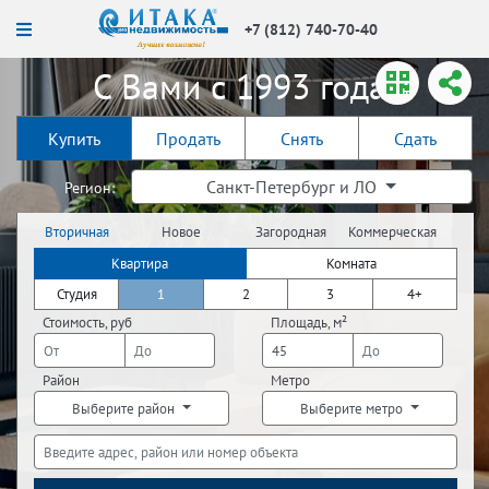
+7 (812) 740-70-40
С Вами с 1993 года!
Купить
Продать
Снять
Сдать
Санкт-Петербург и ЛО
Регион:
Вторичная
Новое
Загородная
Коммерческая
недвижимость
строительство
недвижимость
недвижимость
Квартира
Комната
Студия
1
2
3
4+
Стоимость, руб
Площадь, м²
Район
Метро
Выберите район
Выберите метро