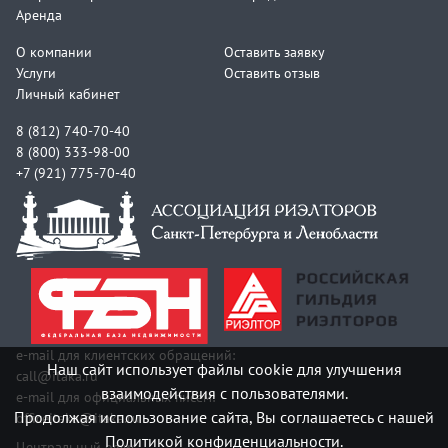
Аренда
О компании
Оставить заявку
Услуги
Оставить отзыв
Личный кабинет
8 (812) 740-70-40
8 (800) 333-98-00
+7 (921) 775-70-40
e-mail для клиентских обращений:
Наш сайт использует файлы cookie для улучшения
call@itaka.ru
взаимодействия с пользователями.
e-mail для официальных писем:
Продолжая использование сайта, Вы соглашаетесь с нашей
officeitaka@itaka.ru
Политикой конфиденциальности.
Центральный офис: