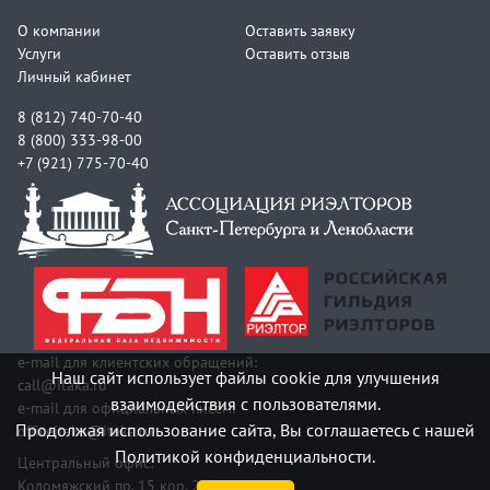
О компании
Оставить заявку
Услуги
Оставить отзыв
Личный кабинет
8 (812) 740-70-40
8 (800) 333-98-00
+7 (921) 775-70-40
e-mail для клиентских обращений:
Наш сайт использует файлы cookie для улучшения
call@itaka.ru
взаимодействия с пользователями.
e-mail для официальных писем:
Продолжая использование сайта, Вы соглашаетесь с нашей
officeitaka@itaka.ru
Политикой конфиденциальности.
Центральный офис:
Коломяжский пр. 15 кор. 2