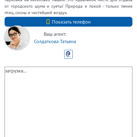
от городского шума и суеты! Природа и покой - только пение
птиц, сосны и чистейший воздух.
+7 (812) 740-70-40
Показать телефон
Ваш агент:
Солдаткова Татьяна
загрузка...