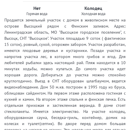
Нет
Колодец
Горячая вода
Холодная вода
Продается земельный участок с домом в живописном месте на
острове Высоцкий рядом с Финским заливом. Адрес:
Ленинградская область, МО "Высоцкое городское поселение", г.
Высоцк, СНТ "Высоцкое". Участок площадью 9 соток ( фактически
15 соток), ровный, сухой, огорожен забором. Участок разработан,
имеются плодовые деревья и кустарники. Позади участка и
напротив участка лес, в котором много грибов и ягод. Для
любителей рыбалки здесь настоящий рай. Пляж находится в 10
минутах ходьбы, можно купаться. До самого участка идет
хорошая дорога. Добираться до участка можно спокойно
круглогодично. Въезд в СНТ оборудован шлагбаумом, ведется
видеонаблюдение. Дом 50 м.кв. построен в 1995 году из бруса,
облицован сайдингом. На первом этаже расположена гостиная с
кухней и камин. На втором этаже спальня и финская печка. Есть
отдельная прихожая и застекленная веранда. В доме стоят
стеклопакеты. Имеется электричество. На участке колодец,
оборудованная сауна, беседка-гриль, контейнер, домик на
колесах и туалет(септик). Во дворе перед домом большая
парковка на несколько машин. Это идеальное место для отдыха