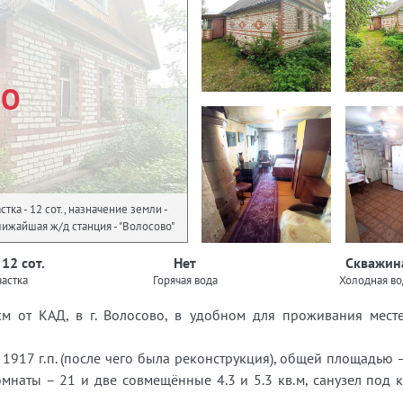
НО
тка - 12 сот., назначение земли -
ижайшая ж/д станция - "Волосово"
 12 сот.
Нет
Скважин
астка
Горячая вода
Холодная во
т КАД, в г. Волосово, в удобном для проживания месте
7 г.п. (после чего была реконструкция), общей площадью – 4
омнаты – 21 и две совмещённые 4.3 и 5.3 кв.м, санузел под