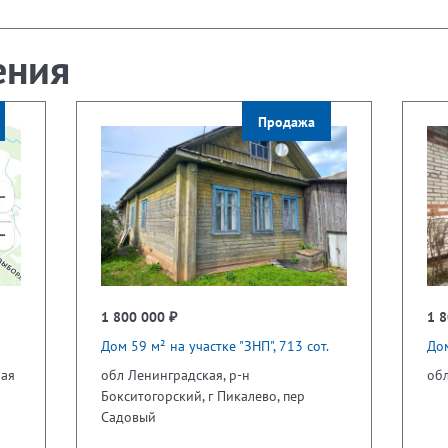
ения
Продажа
1 800 000 ₽
1 8
Дом 59 м² на участке "ЗНП", 713 сот.
Дом
ная
обл Ленинградская, р-н
обл
Бокситогорский, г Пикалево, пер
Садовый