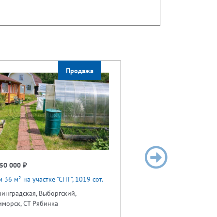
Продажа
50 000 ₽
 36 м² на участке "СНТ", 1019 сот.
инградская, Выборгский,
иморск, СТ Рябинка