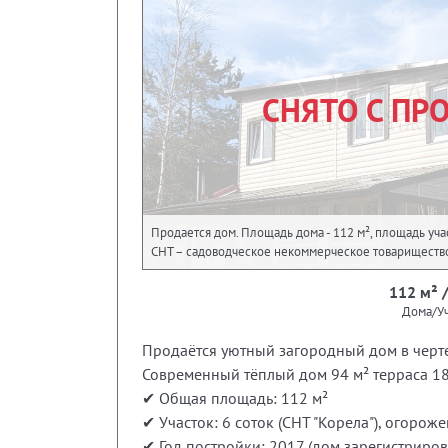
СНЯТО С ПР
Продается дом. Площадь дома - 112 м², площадь участ
СНТ – садоводческое некоммерческое товариществ
112 м² /
Дома/Уч
Продаётся уютный загородный дом в черт
Современный тёплый дом 94 м² терраса 18
✔ Общая площадь: 112 м²
✔ Участок: 6 соток (СНТ "Корела"), огорож
✔ Год постройки: 2017 (дом зарегистриров