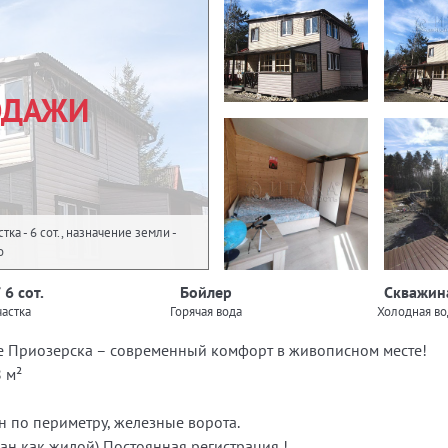
ОДАЖИ
ка - 6 сот., назначение земли -
о
 6 сот.
Бойлер
Скважин
астка
Горячая вода
Холодная во
е Приозерска – современный комфорт в живописном месте!
 м²
ен по периметру, железные ворота.
ан как жилой) Постоянная регистрация !