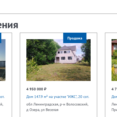
ения
Продажа
4 950 000 ₽
4 7
от.
Дом 147.9 м² на участке "ИЖС", 20 сот.
Дом
й,
обл Ленинградская, р-н Волосовский,
Лен
д Озера, ул Веселая
Пр