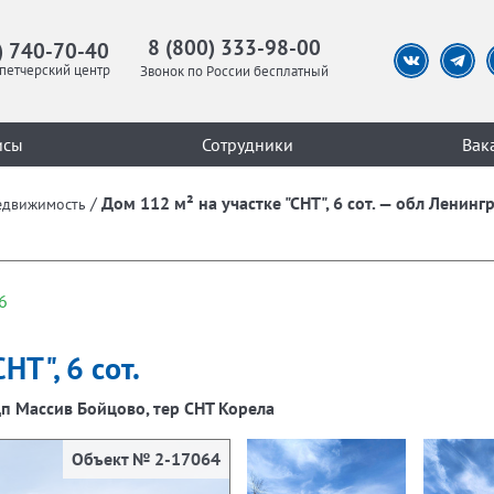
8 (800) 333-98-00
) 740-70-40
петчерский центр
Звонок по России бесплатный
исы
Сотрудники
Вак
/
Дом 112 м² на участке "СНТ", 6 сот. — обл Ленин
едвижимость
6
НТ", 6 сот.
дп Массив Бойцово, тер СНТ Корела
Объект № 2-17064