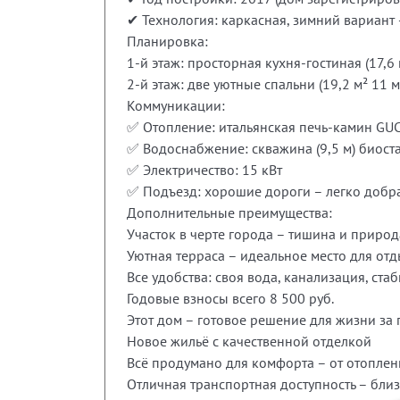
✔ Технология: каркасная, зимний вари
Планировка:
1-й этаж: просторная кухня-гостиная (17,6 
2-й этаж: две уютные спальни (19,2 м² 11 м
Коммуникации:
✅ Отопление: итальянская печь-камин GUCA
✅ Водоснабжение: скважина (9,5 м) биост
✅ Электричество: 15 кВт
✅ Подъезд: хорошие дороги – легко добра
Дополнительные преимущества:
Участок в черте города – тишина и природ
Уютная терраса – идеальное место для отд
Все удобства: своя вода, канализация, ста
Годовые взносы всего 8 500 руб.
Этот дом – готовое решение для жизни за
Новое жильё с качественной отделкой
Всё продумано для комфорта – от отопле
Отличная транспортная доступность – бли