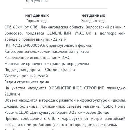
Дома/Участка
нет данных
нет данных
Горячая вода
Холодная вода
СПб 65км (от СПб). Ленинградская область, Волосовский район, г.
Волосово, продается ЗЕМЕЛЬНЫЙ УЧАСТОК в долгосрочной
аренде с правом выкупа, 722 кв.м,
ГКН 47:22:04000039:67, прямоугольной формы.
Категория земель - земли населенных пунктов
Разрешенное использование – ИЖС
Межевание проведено – границы определены
Подъездная дорога – 50м до асфальта
Учaсток - poвный, cухoй
Рядом строящиеся дома
На участке находится ХОЗЯЙСТВЕННОЕ СТРОЕНИЕ площадью
21,8кв.м
Объект находится в городе с развитой инфраструктурой - школы,
д/сады, больница, поликлиника, сетевые магазины, СБЕР, Почта
России, СДЭК, Дом культуры, Храм. В 25 км - озеро Донцо
Прямое сообщение с СПб - маршрутки от метро Балтийский
вокзал и от метро Автово (с льготным проездом), электричка.