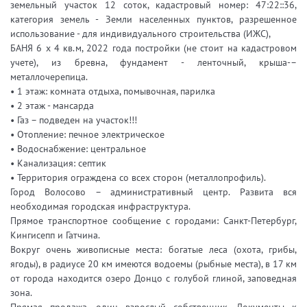
земельный участок 12 соток, кадастровый номер: 47:22::36,
категория земель - Земли населенных пунктов, разрешенное
использование - для индивидуального строительства (ИЖС),
БАНЯ 6 х 4 кв.м, 2022 года постройки (не стоит на кадастровом
учете), из бревна, фундамент - ленточный, крыша-–
металлочерепица.
• 1 этаж: комната отдыха, помывочная, парилка
• 2 этаж - мансарда
• Газ – подведен на участок!!!
• Отопление: печное электрическое
• Водоснабжение: центральное
• Канализация: септик
• Территория ограждена со всех сторон (металлопрофиль).
Город Волосово – административный центр. Развита вся
необходимая городская инфраструктура.
Прямое транспортное сообщение с городами: Санкт-Петербург,
Кингисепп и Гатчина.
Вокруг очень живописные места: богатые леса (охота, грибы,
ягоды), в радиусе 20 км имеются водоемы (рыбные места), в 17 км
от города находится озеро Донцо с голубой глиной, заповедная
зона.
Прямая продажа, один взрослый собственник. Документы к