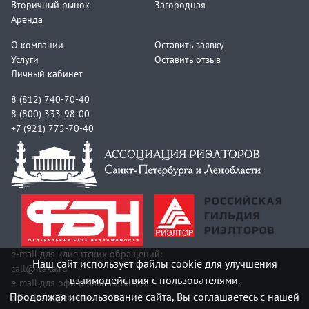
Вторичный рынок
Загородная
Аренда
О компании
Оставить заявку
Услуги
Оставить отзыв
Личный кабинет
8 (812) 740-70-40
8 (800) 333-98-00
+7 (921) 775-70-40
e-mail для клиентских обращений:
Наш сайт использует файлы cookie для улучшения
call@itaka.ru
взаимодействия с пользователями.
e-mail для официальных писем:
Продолжая использование сайта, Вы соглашаетесь с нашей
officeitaka@itaka.ru