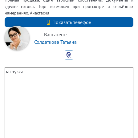
сделке готовы. Торг возможен при просмотре и серьёзных
намерениях. Анастасия
+7 (812) 740-70-40
Показать телефон
Ваш агент:
Солдаткова Татьяна
загрузка...