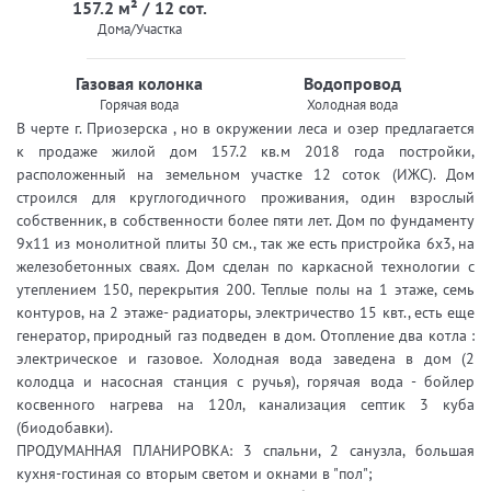
157.2 м² / 12 сот.
Дома/Участка
Газовая колонка
Водопровод
Горячая вода
Холодная вода
В черте г. Приозерска , но в окружении леса и озер предлагается
к продаже жилой дом 157.2 кв.м 2018 года постройки,
расположенный на земельном участке 12 соток (ИЖС). Дом
строился для круглогодичного проживания, один взрослый
собственник, в собственности более пяти лет. Дом по фундаменту
9х11 из монолитной плиты 30 см., так же есть пристройка 6х3, на
железобетонных сваях. Дом сделан по каркасной технологии с
утеплением 150, перекрытия 200. Теплые полы на 1 этаже, семь
контуров, на 2 этаже- радиаторы, электричество 15 квт., есть еще
генератор, природный газ подведен в дом. Отопление два котла :
электрическое и газовое. Холодная вода заведена в дом (2
колодца и насосная станция с ручья), горячая вода - бойлер
косвенного нагрева на 120л, канализация септик 3 куба
(биодобавки).
ПРОДУМАННАЯ ПЛАНИРОВКА: 3 спальни, 2 санузла, большая
кухня-гостиная со вторым светом и окнами в "пол";