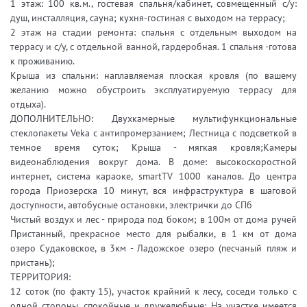
1 этаж: 100 кв.м., гостевая спальня/кабинет, совмещенный с/у:
душ, инсталляция, сауна; кухня-гостиная с выходом на террасу;
2 этаж на стадии ремонта: спальня с отдельным выходом на
террасу и с/у, с отдельной ванной, гардеробная. 1 спальня -готова
к проживанию.
Крыша из спальни: наплавляемая плоская кровля (по вашему
желанию можно обустроить эксплуатируемую террасу для
отдыха).
ДОПОЛНИТЕЛЬНО: Двухкамерные мультифункциональные
стеклопакеты Veka с антипромерзанием; Лестница с подсветкой в
темное время суток; Крыша - мягкая кровля;Камеры
видеонаблюдения вокруг дома. В доме: высокоскоростной
интернет, система караоке, smartTV 1000 каналов. До центра
города Приозерска 10 минут, вся инфраструктура в шаговой
доступности, автобусные остановки, электрички до СПб
Чистый воздух и лес - природа под боком; в 100м от дома ручей
Пристанный, прекрасное место для рыбалки, в 1 км от дома
озеро Судаковское, в 3км - Ладожское озеро (песчаный пляж и
пристань);
ТЕРРИТОРИЯ:
12 соток (по факту 15), участок крайний к лесу, соседи только с
одной стороны, спокойные и дружелюбные; На участке имеется