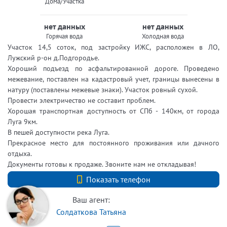
Дома/Участка
нет данных
нет данных
Горячая вода
Холодная вода
Участок 14,5 соток, под застройку ИЖС, расположен в ЛО,
Лужский р-он д.Подгородье.
Хороший подъезд по асфальтированной дороге. Проведено
межевание, поставлен на кадастровый учет, границы вынесены в
натуру (поставлены межевые знаки). Участок ровный сухой.
Провести электричество не составит проблем.
Хорошая транспортная доступность от СПб - 140км, от города
Луга 9км.
В пешей доступности река Луга.
Прекрасное место для постоянного проживания или дачного
отдыха.
Документы готовы к продаже. Звоните нам не откладывая!
+7 (812) 740-70-40
Показать телефон
Ваш агент:
Солдаткова Татьяна