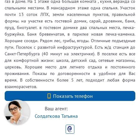
газ в доме. На 1 этаже одна большая комната , кухня, веранда со
спальными местами. В мансардном этаже одна спальня. Участок
почти 13 соток ЛПХ, земли населенных пунктов, правильной
формы. на участке есть гостевой домик, сарай, дровяник, баня,
пруд, биотуалет. в гостевом домике два спальных места, печка-
буржуйка. Баня бревенчатая, в парилке новая печка-каменка.
Хорошие соседи. Рядом лес, грибы, ягоды. Отличные подъездные
пути. Поселок с развитой инфраструктурой. Есть ж/д станция до
Санкт-Петербурга (40 минут на электричке). В поселке есть все
для комфортной жизни: школа, детский сад, сетевые магазины,
церковь. Хорошее место для летнего отдыха и постоянного
проживания. Показы по договоренности в удобное для Вас
время. В собственности более 5 лет, подходит любая форма
взаиморасчетов.
+7 (812) 740-70-40
Показать телефон
Ваш агент:
Солдаткова Татьяна