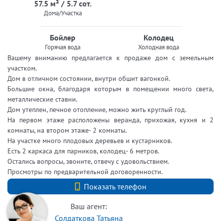
57.5 м² / 5.7 сот.
Дома/Участка
Бойлер
Колодец
Горячая вода
Холодная вода
Вашему вниманию предлагается к продаже дом с земельным
участком.
Дом в отличном состоянии, внутри обшит вагонкой.
Большие окна, благодаря которым в помещении много света,
металлические ставни.
Дом утеплен, печное отопление, можно жить круглый год.
На первом этаже расположены веранда, прихожая, кухня и 2
комнаты, на втором этаже- 2 комнаты.
На участке много плодовых деревьев и кустарников.
Есть 2 каркаса для парников, колодец- 6 метров.
Остались вопросы, звоните, отвечу с удовольствием.
Просмотры по предварительной договоренности.
+7 (812) 740-70-40
Показать телефон
Ваш агент:
Солдаткова Татьяна