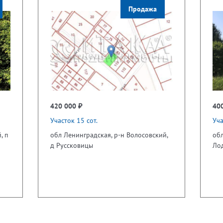
Продажа
420 000 ₽
40
Участок 15 сот.
Уча
, п
обл Ленинградская, р-н Волосовский,
обл
д Руссковицы
Ло