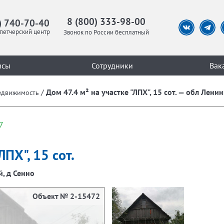
8 (800) 333-98-00
) 740-70-40
петчерский центр
Звонок по России бесплатный
исы
Сотрудники
Вак
/
Дом 47.4 м² на участке "ЛПХ", 15 сот. — обл Лени
едвижимость
7
ЛПХ", 15 сот.
й, д Сенно
Объект № 2-15472