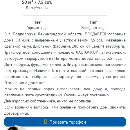
50 м² / 7.5 сот.
Дома/Участка
Нет
Нет
Горячая вода
Холодная вода
В г. Подпорожье Ленинградской области ПРОДАЕТСЯ половина
дома 50 м.кв. с выделенным участком земли 7,5 сот. (межевание
сделано) на ул. Школьной (Варбеги). 280 км. от Санкт-Петербурга.
Транспортное сообщение - поездом, ЛАСТОЧКОЙ, электричкой,
автобусом, маршруткой из Питера можно добраться за 3,5 часа.
Дом из бруса, фундамент - лента. Внутри выгорожено помещение
под прихожую. Наличие 6 окон и высокий потолок расширяют
возможность выбрать планировку по своему усмотрению.
Отопления в доме нет.
Можно на первых порах использовать как дачу, а, проведя
отопление, жить круглогодично. Соседи живут постоянно.
Два взрослых собственника, никто не прописан.
Если возникли вопросы или желание посмотреть дом, звоните,
договоримся.
+7 (812) 740-70-40
Показать телефон